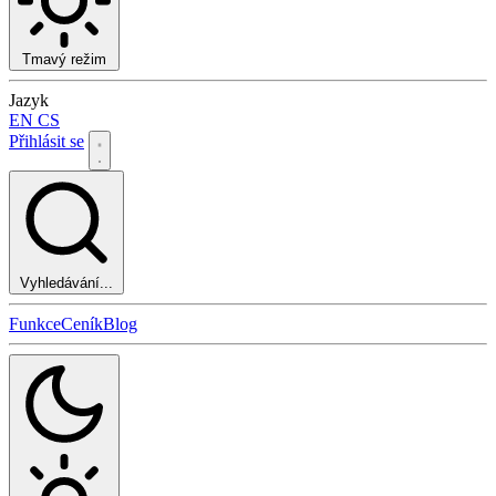
Tmavý režim
Jazyk
EN
CS
Přihlásit se
Vyhledávání...
Funkce
Ceník
Blog