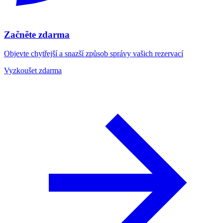
Začněte zdarma
Objevte chytřejší a snazší způsob správy vašich rezervací
Vyzkoušet zdarma