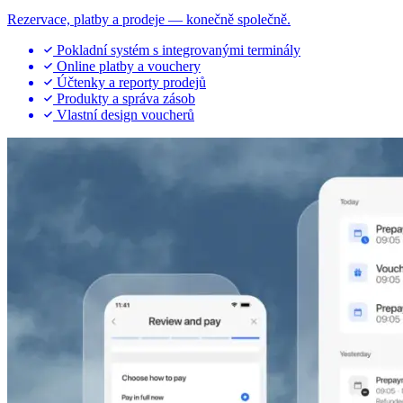
Rezervace, platby a prodeje — konečně společně.
Pokladní systém s integrovanými terminály
Online platby a vouchery
Účtenky a reporty prodejů
Produkty a správa zásob
Vlastní design voucherů