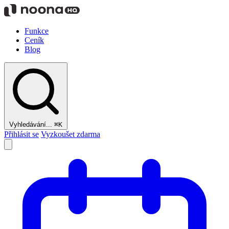
Funkce
Ceník
Blog
Vyhledávání...
⌘K
Přihlásit se
Vyzkoušet zdarma