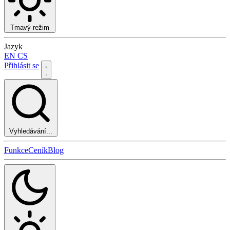
Tmavý režim
Jazyk
EN
CS
Přihlásit se
Vyhledávání...
Funkce
Ceník
Blog