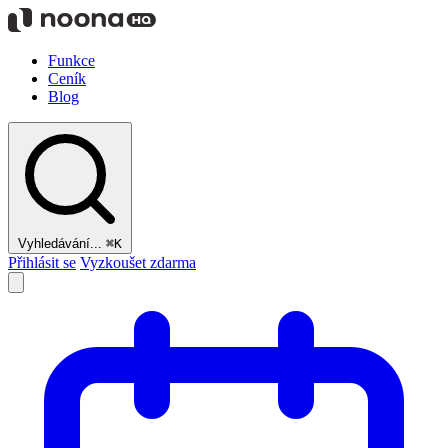
Funkce
Ceník
Blog
Vyhledávání...
⌘K
Přihlásit se
Vyzkoušet zdarma