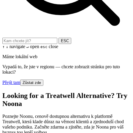
ESC
navigate
open
close
↑
↓
↵
esc
Máme lokální web
Vypadá to, že jste v regionu — chcete zobrazit stránku pro tuto
lokaci?
Přejít tam
Zůstat zde
Looking for a Treatwell Alternative? Try
Noona
Poznejte Noonu, cenově dostupnou alternativu k platformě
Treatwell, která klade důraz na věrnost klientů a zjednoduší chod
vašeho podniku. Začněte zdarma a zjistěte, zda je Noona pro váš
byznys tou lepší volbou.