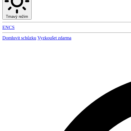
Tmavý režim
EN
CS
Domluvit schůzku
Vyzkoušet zdarma