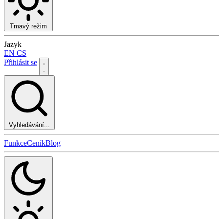
Tmavý režim
Jazyk
EN
CS
Přihlásit se
Vyhledávání...
Funkce
Ceník
Blog