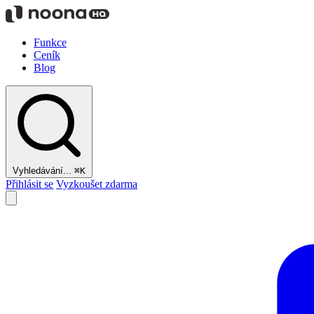
Funkce
Ceník
Blog
Vyhledávání...
⌘K
Přihlásit se
Vyzkoušet zdarma