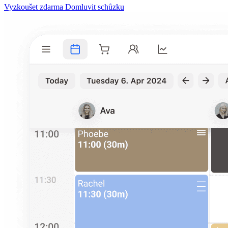
Vyzkoušet zdarma
Domluvit schůzku