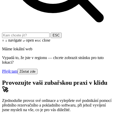
ESC
navigate
open
close
↑
↓
↵
esc
Máme lokální web
Vypadá to, že jste v regionu — chcete zobrazit stránku pro tuto
lokaci?
Přejít tam
Zůstat zde
Provozujte vaši zubařskou praxi v klidu
🚀
Zjednodušte provoz své ordinace a vylepšete své podnikání pomocí
předního rezervačního a pokladního softwaru, při jehož vyvíjení
jsme mysleli na vše, co je pro vás důležité.