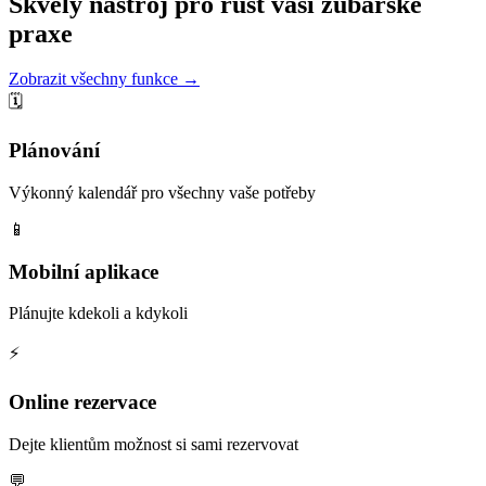
Skvělý nástroj pro růst vaší zubařské
praxe
Zobrazit všechny funkce →
🗓️
Plánování
Výkonný kalendář pro všechny vaše potřeby
📱
Mobilní aplikace
Plánujte kdekoli a kdykoli
⚡️
Online rezervace
Dejte klientům možnost si sami rezervovat
💬