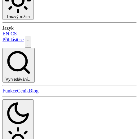
Tmavý režim
Jazyk
EN
CS
Přihlásit se
Vyhledávání...
Funkce
Ceník
Blog