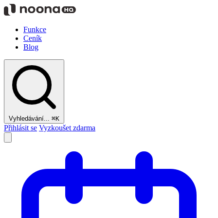
Funkce
Ceník
Blog
Vyhledávání...
⌘K
Přihlásit se
Vyzkoušet zdarma