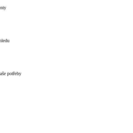
du
 potřeby