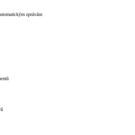
tomatickým zprávám
ů