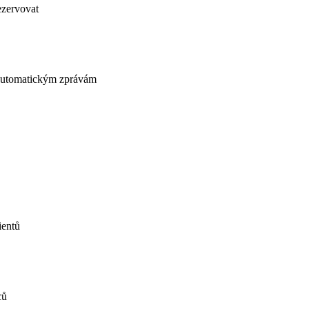
vovat
tomatickým zprávám
ů