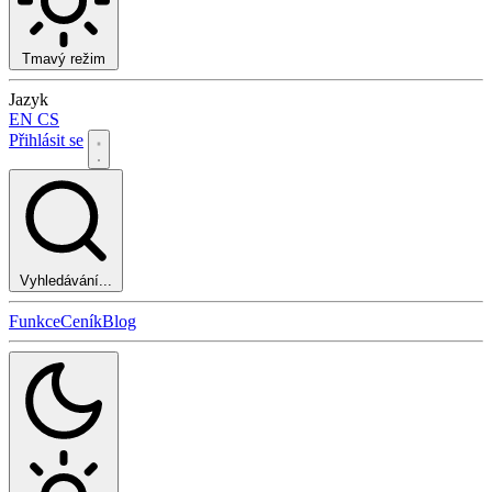
Tmavý režim
Jazyk
EN
CS
Přihlásit se
Vyhledávání...
Funkce
Ceník
Blog