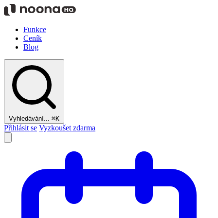
Funkce
Ceník
Blog
Vyhledávání...
⌘K
Přihlásit se
Vyzkoušet zdarma