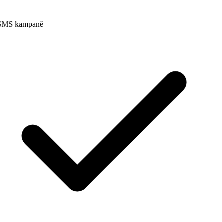
SMS kampaně