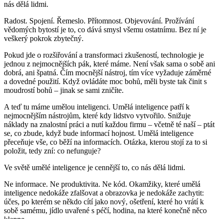
nás dělá lidmi.
Radost. Spojení. Řemeslo. Přítomnost. Objevování. Prožívání
vědomých bytostí je to, co dává smysl všemu ostatnímu. Bez ní je
veškerý pokrok zbytečný.
Pokud jde o rozšiřování a transformaci zkušeností, technologie je
jednou z nejmocnějších pák, které máme. Není však sama o sobě ani
dobrá, ani špatná. Čím mocnější nástroj, tím více vyžaduje záměrné
a dovedné použití. Když ovládáte moc bohů, měli byste tak činit s
moudrostí bohů – jinak se sami zničíte.
A teď tu máme umělou inteligenci. Umělá inteligence patří k
nejmocnějším nástrojům, které kdy lidstvo vytvořilo. Snižuje
náklady na znalostní práci a nutí každou firmu – včetně té naší – ptát
se, co zbude, když bude informací hojnost. Umělá inteligence
přeceňuje vše, co běží na informacích. Otázka, kterou stojí za to si
položit, tedy zní: co nefunguje?
Ve světě umělé inteligence je cennější to, co nás dělá lidmi.
Ne informace. Ne produktivita. Ne kód. Okamžiky, které umělá
inteligence nedokáže zfalšovat a obrazovka je nedokáže zachytit:
účes, po kterém se někdo cítí jako nový, ošetření, které ho vrátí k
sobě samému, jídlo uvařené s péčí, hodina, na které konečně něco