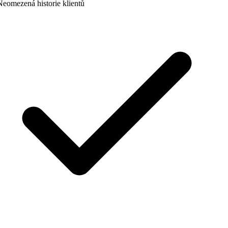
eomezená historie klientů