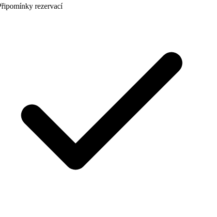
řipomínky rezervací