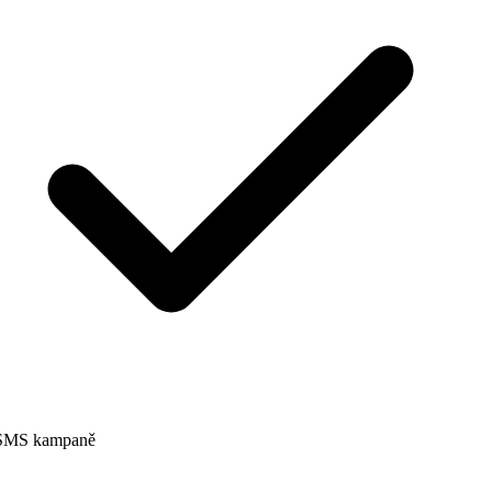
SMS kampaně