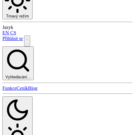
Tmavý režim
Jazyk
EN
CS
Přihlásit se
Vyhledávání...
Funkce
Ceník
Blog