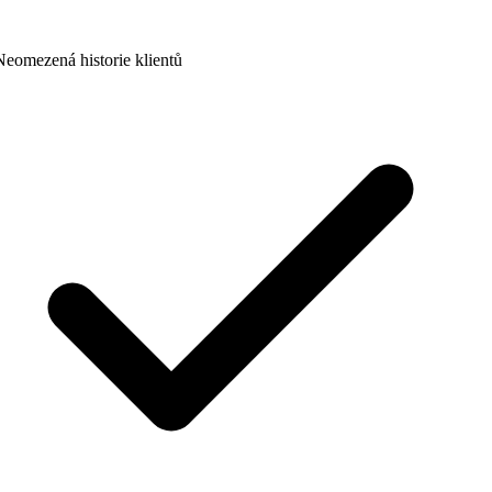
eomezená historie klientů