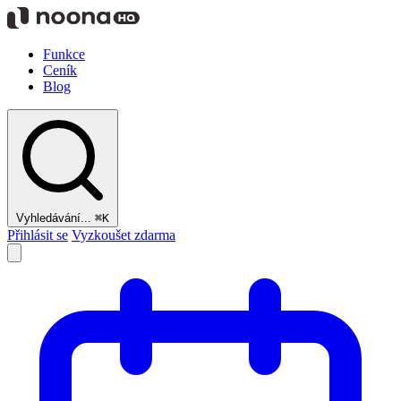
Funkce
Ceník
Blog
Vyhledávání...
⌘K
Přihlásit se
Vyzkoušet zdarma