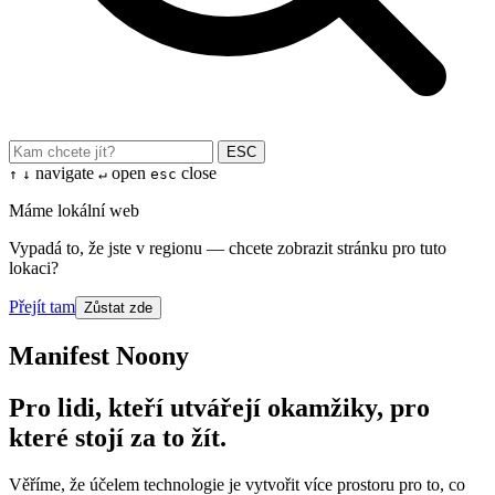
ESC
navigate
open
close
↑
↓
↵
esc
Máme lokální web
Vypadá to, že jste v regionu — chcete zobrazit stránku pro tuto
lokaci?
Přejít tam
Zůstat zde
Manifest Noony
Pro lidi, kteří utvářejí okamžiky, pro
které stojí za to žít.
Věříme, že účelem technologie je vytvořit více prostoru pro to, co