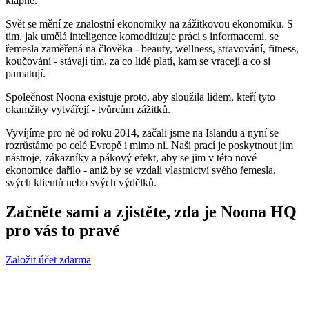
klapne.
Svět se mění ze znalostní ekonomiky na zážitkovou ekonomiku. S
tím, jak umělá inteligence komoditizuje práci s informacemi, se
řemesla zaměřená na člověka - beauty, wellness, stravování, fitness,
koučování - stávají tím, za co lidé platí, kam se vracejí a co si
pamatují.
Společnost Noona existuje proto, aby sloužila lidem, kteří tyto
okamžiky vytvářejí - tvůrcům zážitků.
Vyvíjíme pro ně od roku 2014, začali jsme na Islandu a nyní se
rozrůstáme po celé Evropě i mimo ni. Naší prací je poskytnout jim
nástroje, zákazníky a pákový efekt, aby se jim v této nové
ekonomice dařilo - aniž by se vzdali vlastnictví svého řemesla,
svých klientů nebo svých výdělků.
Začněte sami a zjistěte, zda je Noona HQ
pro vás to pravé
Založit účet zdarma