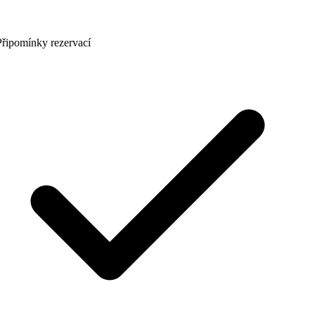
řipomínky rezervací