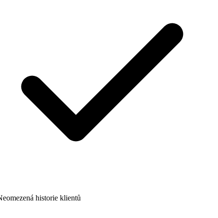
eomezená historie klientů