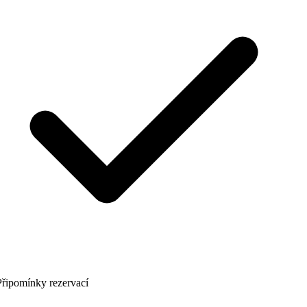
řipomínky rezervací