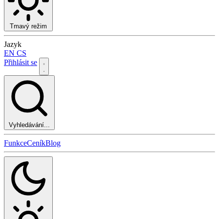
Tmavý režim
Jazyk
EN
CS
Přihlásit se
Vyhledávání...
Funkce
Ceník
Blog