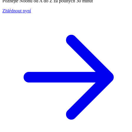
Poznejte Noonu od A do Z za pouhých 30 minut
Zhlédnout nyní