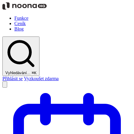
Funkce
Ceník
Blog
Vyhledávání...
⌘K
Přihlásit se
Vyzkoušet zdarma