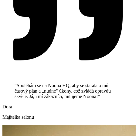
“Spoléhám se na Noona HQ, aby se starala o můj
časový plán a „nudné" úkony, což zvládá opravdu
skvěle. Já, i mí zákazníci, milujeme Noona!”
Dora
Majitelka salonu