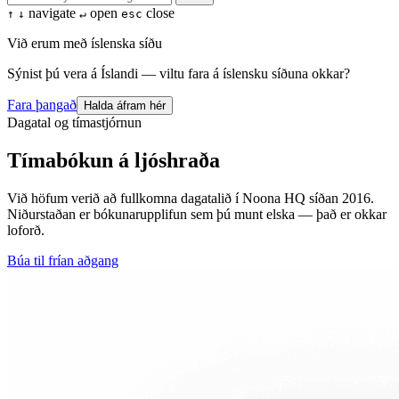
navigate
open
close
↑
↓
↵
esc
Við erum með íslenska síðu
Sýnist þú vera á Íslandi — viltu fara á íslensku síðuna okkar?
Fara þangað
Halda áfram hér
Dagatal og tímastjórnun
Tímabókun á ljóshraða
Við höfum verið að fullkomna dagatalið í Noona HQ síðan 2016.
Niðurstaðan er bókunarupplifun sem þú munt elska — það er okkar
loforð.
Búa til frían aðgang