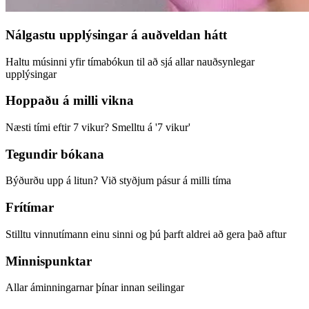
Nálgastu upplýsingar á auðveldan hátt
Haltu músinni yfir tímabókun til að sjá allar nauðsynlegar
upplýsingar
Hoppaðu á milli vikna
Næsti tími eftir 7 vikur? Smelltu á '7 vikur'
Tegundir bókana
Býðurðu upp á litun? Við styðjum pásur á milli tíma
Frítímar
Stilltu vinnutímann einu sinni og þú þarft aldrei að gera það aftur
Minnispunktar
Allar áminningarnar þínar innan seilingar