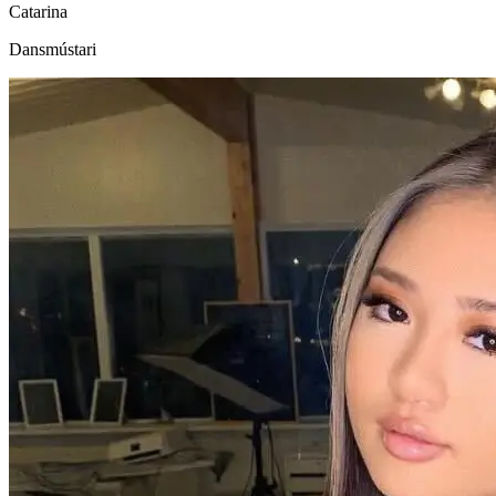
Catarina
Dansmústari