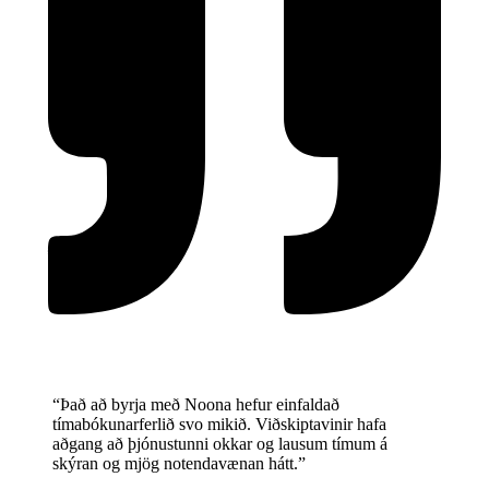
“Það að byrja með Noona hefur einfaldað
tímabókunarferlið svo mikið. Viðskiptavinir hafa
aðgang að þjónustunni okkar og lausum tímum á
skýran og mjög notendavænan hátt.”