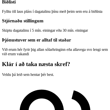
Biðlisti
Fylltu öll laus pláss í dagatalinu þínu með þeim sem eru á biðlista
Stjórnaðu stillingum
Skiptu dagatalinu í 5 mín. einingar eða 30 mín. einingar
Þjónustuver sem er alltaf til staðar
Við erum hér fyrir þig allan sólarhringinn eða allavega svo lengi sem
við erum vakandi
Klár í að taka næsta skref?
Veldu þá leið sem hentar þér best.