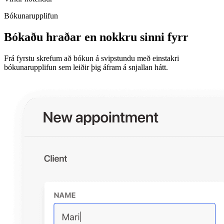
Bókunarupplifun
Bókaðu hraðar en nokkru sinni fyrr
Frá fyrstu skrefum að bókun á svipstundu með einstakri
bókunarupplifun sem leiðir þig áfram á snjallan hátt.