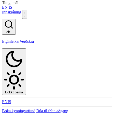
Tungumál
EN
IS
Innskráning
Leit…
Eiginleikar
Verðskrá
Dökkt þema
EN
IS
Bóka kynningarfund
Búa til frían aðgang