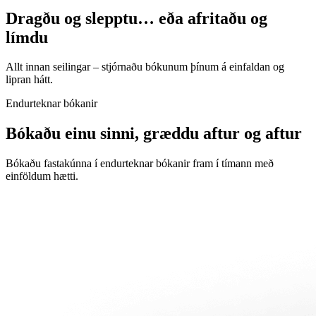
Dragðu og slepptu… eða afritaðu og
límdu
Allt innan seilingar – stjórnaðu bókunum þínum á einfaldan og
lipran hátt.
Endurteknar bókanir
Bókaðu einu sinni, græddu aftur og aftur
Bókaðu fastakúnna í endurteknar bókanir fram í tímann með
einföldum hætti.