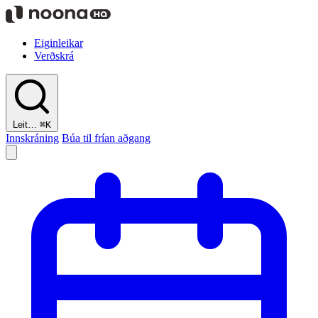
Eiginleikar
Verðskrá
Leit…
⌘K
Innskráning
Búa til frían aðgang