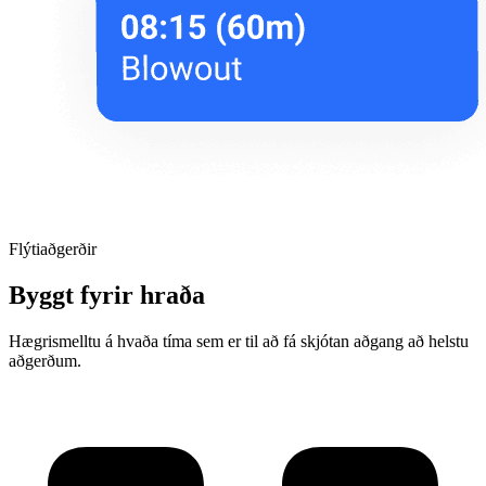
Flýtiaðgerðir
Byggt fyrir hraða
Hægrismelltu á hvaða tíma sem er til að fá skjótan aðgang að helstu
aðgerðum.