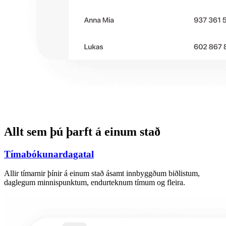
Allt sem þú þarft á einum stað
Tímabókunardagatal
Allir tímarnir þínir á einum stað ásamt innbyggðum biðlistum,
daglegum minnispunktum, endurteknum tímum og fleira.