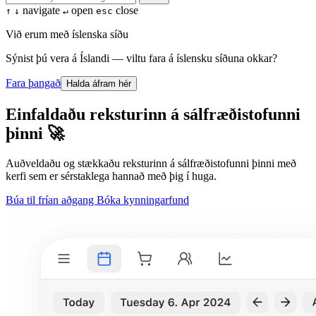
navigate
open
close
↑
↓
↵
esc
Við erum með íslenska síðu
Sýnist þú vera á Íslandi — viltu fara á íslensku síðuna okkar?
Fara þangað
Halda áfram hér
Einfaldaðu reksturinn á sálfræðistofunni
þinni 🚀
Auðveldaðu og stækkaðu reksturinn á sálfræðistofunni þinni með
kerfi sem er sérstaklega hannað með þig í huga.
Búa til frían aðgang
Bóka kynningarfund