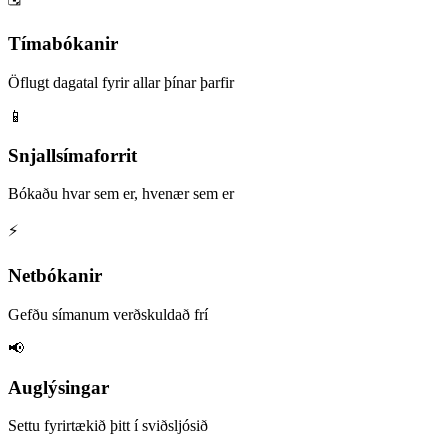
Tímabókanir
Öflugt dagatal fyrir allar þínar þarfir
📱
Snjallsímaforrit
Bókaðu hvar sem er, hvenær sem er
⚡️
Netbókanir
Gefðu símanum verðskuldað frí
📢
Auglýsingar
Settu fyrirtækið þitt í sviðsljósið