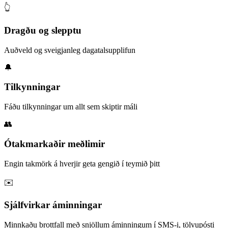
👆
Dragðu og slepptu
Auðveld og sveigjanleg dagatalsupplifun
🔔
Tilkynningar
Fáðu tilkynningar um allt sem skiptir máli
👥
Ótakmarkaðir meðlimir
Engin takmörk á hverjir geta gengið í teymið þitt
✉️
Sjálfvirkar áminningar
Minnkaðu brottfall með snjöllum áminningum í SMS-i, tölvupósti