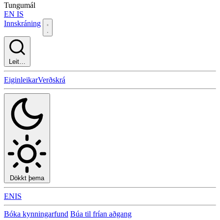
Tungumál
EN
IS
Innskráning
Leit…
Eiginleikar
Verðskrá
Dökkt þema
EN
IS
Bóka kynningarfund
Búa til frían aðgang