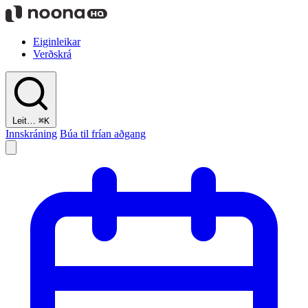
Eiginleikar
Verðskrá
Leit…
⌘K
Innskráning
Búa til frían aðgang