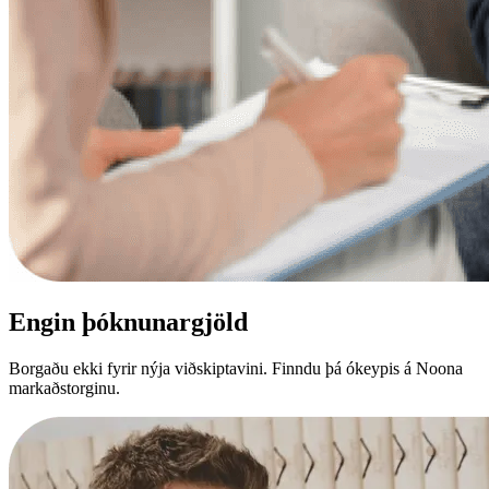
Engin þóknunargjöld
Borgaðu ekki fyrir nýja viðskiptavini. Finndu þá ókeypis á Noona
markaðstorginu.