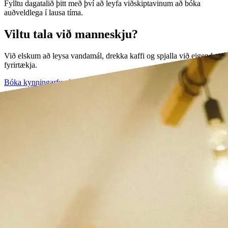
Fylltu dagatalið þitt með því að leyfa viðskiptavinum að bóka
auðveldlega í lausa tíma.
Viltu tala við manneskju?
Við elskum að leysa vandamál, drekka kaffi og spjalla við eigendur
fyrirtækja.
Bóka kynningarfund →