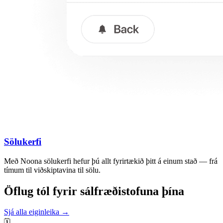
Sölukerfi
Með Noona sölukerfi hefur þú allt fyrirtækið þitt á einum stað — frá
tímum til viðskiptavina til sölu.
Öflug tól fyrir sálfræðistofuna þína
Sjá alla eiginleika →
🗓️