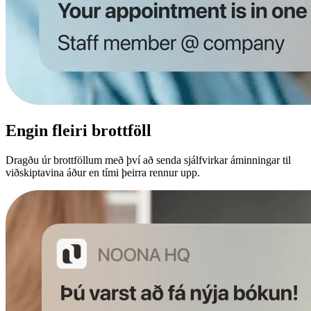
Engin fleiri brottföll
Dragðu úr brottföllum með því að senda sjálfvirkar áminningar til
viðskiptavina áður en tími þeirra rennur upp.