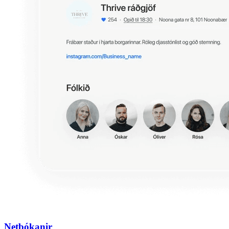
Netbókanir