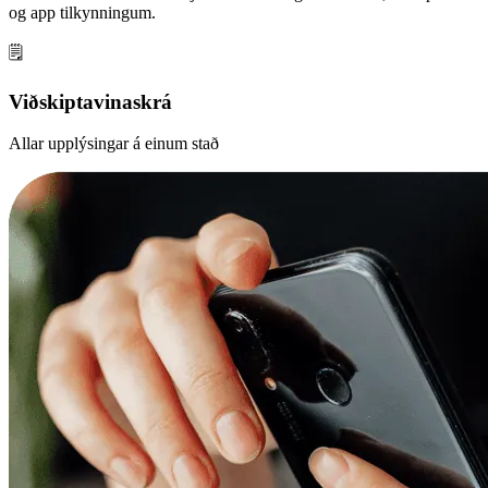
og app tilkynningum.
🗒️
Viðskiptavinaskrá
Allar upplýsingar á einum stað