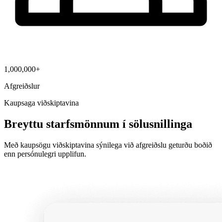
1,000,000+
Afgreiðslur
Kaupsaga viðskiptavina
Breyttu starfsmönnum í sölusnillinga
Með kaupsögu viðskiptavina sýnilega við afgreiðslu geturðu boðið
enn persónulegri upplifun.