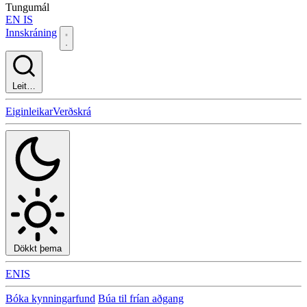
Tungumál
EN
IS
Innskráning
Leit…
Eiginleikar
Verðskrá
Dökkt þema
EN
IS
Bóka kynningarfund
Búa til frían aðgang