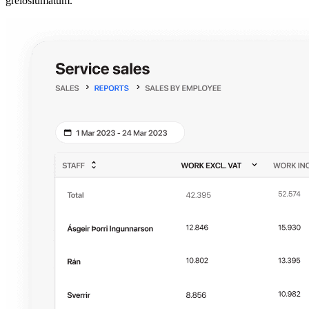
greiðslumátum.