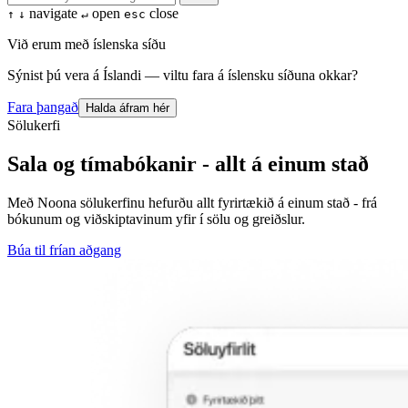
navigate
open
close
↑
↓
↵
esc
Við erum með íslenska síðu
Sýnist þú vera á Íslandi — viltu fara á íslensku síðuna okkar?
Fara þangað
Halda áfram hér
Sölukerfi
Sala og tímabókanir - allt á einum stað
Með Noona sölukerfinu hefurðu allt fyrirtækið á einum stað - frá
bókunum og viðskiptavinum yfir í sölu og greiðslur.
Búa til frían aðgang