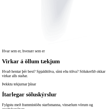
Hvar sem er, hvenær sem er
Virkar á öllum tækjum
Hvað hentar þér best? Spjaldtölva, sími eða tölva? Sölukerfið okkar
virkar alls staðar.
Þekktu tekjurnar þínar
Ítarlegar söluskýrslur
Fylgstu með frammistöðu starfsmanna, vinsælum vörum og