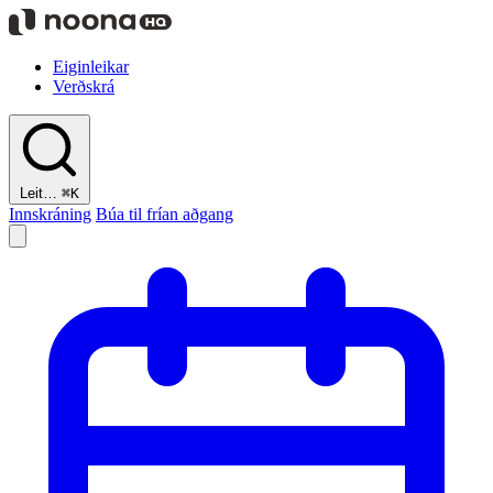
Eiginleikar
Verðskrá
Leit…
⌘K
Innskráning
Búa til frían aðgang