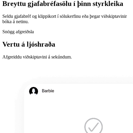
Breyttu gjafabréfasölu í þinn styrkleika
Seldu gjafabréf og klippikort í sölukerfinu eða þegar viðskiptavinir
bóka á netinu.
Snögg afgreiðsla
Vertu á ljóshraða
Afgreiddu viðskiptavini á sekúndum.