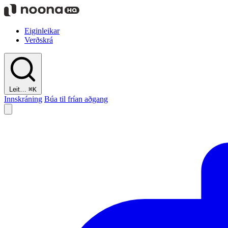
Eiginleikar
Verðskrá
Leit…
⌘K
Innskráning
Búa til frían aðgang