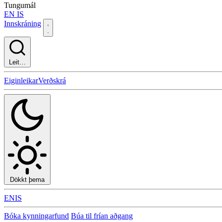
Tungumál
EN
IS
Innskráning
Leit…
Eiginleikar
Verðskrá
Dökkt þema
EN
IS
Bóka kynningarfund
Búa til frían aðgang