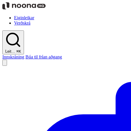
Eiginleikar
Verðskrá
Leit…
⌘K
Innskráning
Búa til frían aðgang