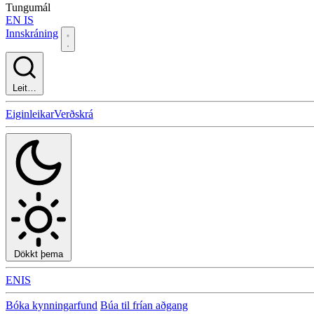
Tungumál
EN
IS
Innskráning
Leit…
Eiginleikar
Verðskrá
Dökkt þema
EN
IS
Bóka kynningarfund
Búa til frían aðgang