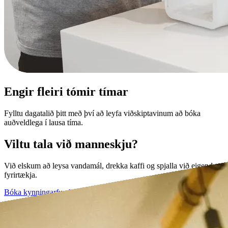
Engir fleiri tómir tímar
Fylltu dagatalið þitt með því að leyfa viðskiptavinum að bóka
auðveldlega í lausa tíma.
Viltu tala við manneskju?
Við elskum að leysa vandamál, drekka kaffi og spjalla við eigendur
fyrirtækja.
Bóka kynningarfund →