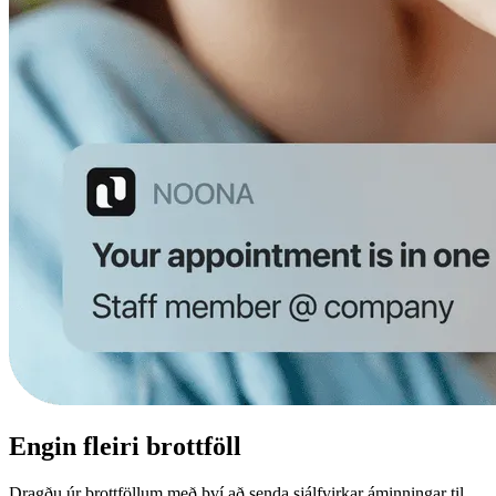
Engin fleiri brottföll
Dragðu úr brottföllum með því að senda sjálfvirkar áminningar til