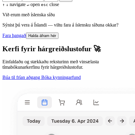
navigate
open
close
↑
↓
↵
esc
Við erum með íslenska síðu
Sýnist þú vera á Íslandi — viltu fara á íslensku síðuna okkar?
Fara þangað
Halda áfram hér
Kerfi fyrir hárgreiðslustofur 🚀
Einfaldaðu og stækkaðu reksturinn með vinsælasta
tímabókunarkerfinu fyrir hárgreiðslustofur.
Búa til frían aðgang
Bóka kynningarfund