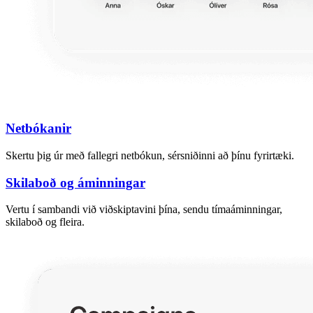
Netbókanir
Skertu þig úr með fallegri netbókun, sérsniðinni að þínu fyrirtæki.
Skilaboð og áminningar
Vertu í sambandi við viðskiptavini þína, sendu tímaáminningar,
skilaboð og fleira.