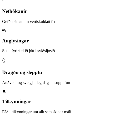
Netbókanir
Gefðu símanum verðskuldað frí
📢
Auglýsingar
Settu fyrirtækið þitt í sviðsljósið
👆
Dragðu og slepptu
Auðveld og sveigjanleg dagatalsupplifun
🔔
Tilkynningar
Fáðu tilkynningar um allt sem skiptir máli