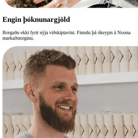
Engin þóknunargjöld
Borgaðu ekki fyrir nýja viðskiptavini. Finndu þá ókeypis á Noona
markaðstorginu.