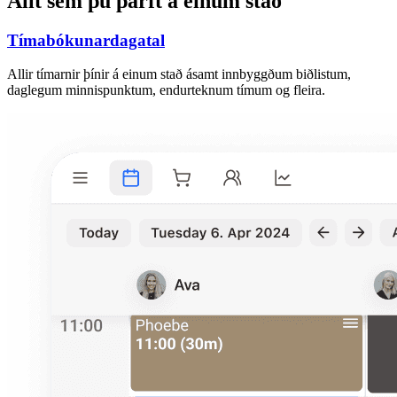
Allt sem þú þarft á einum stað
Tímabókunardagatal
Allir tímarnir þínir á einum stað ásamt innbyggðum biðlistum,
daglegum minnispunktum, endurteknum tímum og fleira.