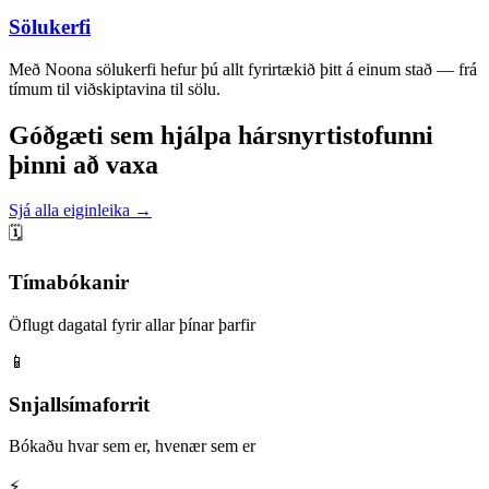
Sölukerfi
Með Noona sölukerfi hefur þú allt fyrirtækið þitt á einum stað — frá
tímum til viðskiptavina til sölu.
Góðgæti sem hjálpa hársnyrtistofunni
þinni að vaxa
Sjá alla eiginleika →
🗓️
Tímabókanir
Öflugt dagatal fyrir allar þínar þarfir
📱
Snjallsímaforrit
Bókaðu hvar sem er, hvenær sem er
⚡️