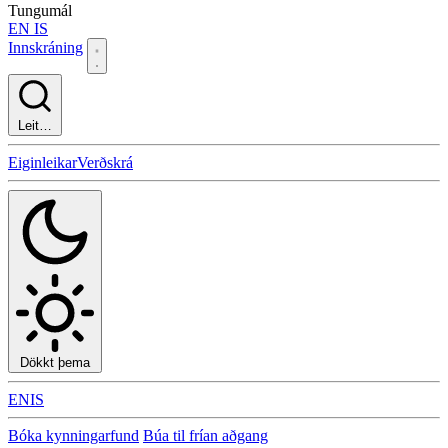
Tungumál
EN
IS
Innskráning
Leit…
Eiginleikar
Verðskrá
Dökkt þema
EN
IS
Bóka kynningarfund
Búa til frían aðgang