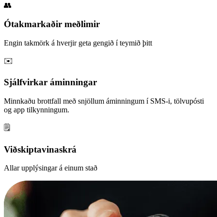
👥
Ótakmarkaðir meðlimir
Engin takmörk á hverjir geta gengið í teymið þitt
✉️
Sjálfvirkar áminningar
Minnkaðu brottfall með snjöllum áminningum í SMS-i, tölvupósti
og app tilkynningum.
🗒️
Viðskiptavinaskrá
Allar upplýsingar á einum stað