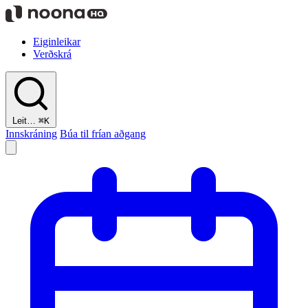
Eiginleikar
Verðskrá
Leit…
⌘K
Innskráning
Búa til frían aðgang