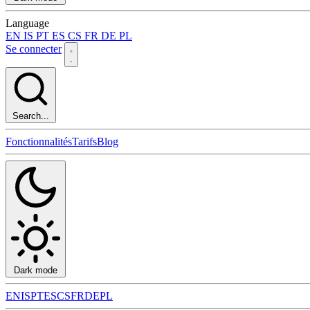
Language
EN
IS
PT
ES
CS
FR
DE
PL
Se connecter
Search...
Fonctionnalités
Tarifs
Blog
Dark mode
EN
IS
PT
ES
CS
FR
DE
PL