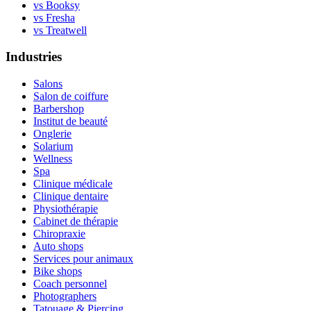
vs Booksy
vs Fresha
vs Treatwell
Industries
Salons
Salon de coiffure
Barbershop
Institut de beauté
Onglerie
Solarium
Wellness
Spa
Clinique médicale
Clinique dentaire
Physiothérapie
Cabinet de thérapie
Chiropraxie
Auto shops
Services pour animaux
Bike shops
Coach personnel
Photographers
Tatouage & Piercing