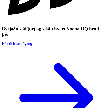
Byrjaðu sjálf(ur) og sjáðu hvort Noona HQ henti
þér
Búa til frían aðgang