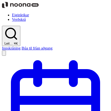
Eiginleikar
Verðskrá
Leit…
⌘K
Innskráning
Búa til frían aðgang