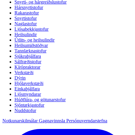
Snyrti- og hárgreiðslustofur
Hársnyrtistofur
Rakarastofur
Snyrtistofur
Naglastofur
Ljósabekkjastofur
Heilsulindir
Útlits- og heilsulindir
Heilsumiðstöðvar
Tannlæknastofur
Sjúkraþjálfara
Sálfræðistofur
Kírópraktorar
Verkstæði
Dýrin
Hjólaverkstæði
Einkaþjálfara
Ljósmyndarar
Húðflúra- og götunarstofur
Sjóntækjastofur
Nuddstofur
Notkunarskilmálar
Gagnavinnsla
Persónuverndarstefna