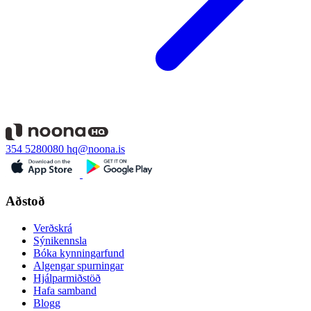
354 5280080
hq@noona.is
Aðstoð
Verðskrá
Sýnikennsla
Bóka kynningarfund
Algengar spurningar
Hjálparmiðstöð
Hafa samband
Blogg