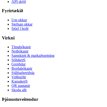
API skjöl
Fyrirtækið
Um okkur
Stefnan okkar
Störf í boði
Virkni
Tímabókanir
Netbókanir
Samskipti & markaðssetning
Sölukerfi
Greiðslur
Borðabókanir
Sjálfsafgreiðsla
Viðburðir
Kassakerfi
QR pantanir
Skoða allt
Þjónustuveitendur