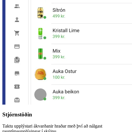
Stjórnstöðin
Taktu upplýstari ákvarðanir hraðar með því að nálgast
rauntímaupplýsingar í skýinu.