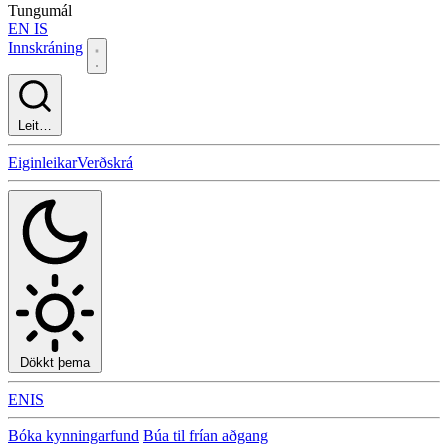
Tungumál
EN
IS
Innskráning
Leit…
Eiginleikar
Verðskrá
Dökkt þema
EN
IS
Bóka kynningarfund
Búa til frían aðgang