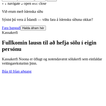
navigate
open
close
↑
↓
↵
esc
Við erum með íslenska síðu
Sýnist þú vera á Íslandi — viltu fara á íslensku síðuna okkar?
Fara þangað
Halda áfram hér
Kassakerfi
Fullkomin lausn til að hefja sölu í eigin
persónu
Kassakerfi Noona er öflugt og notendavænt sölukerfi sem einfaldar
veitingareksturinn þinn.
Búa til frían aðgang