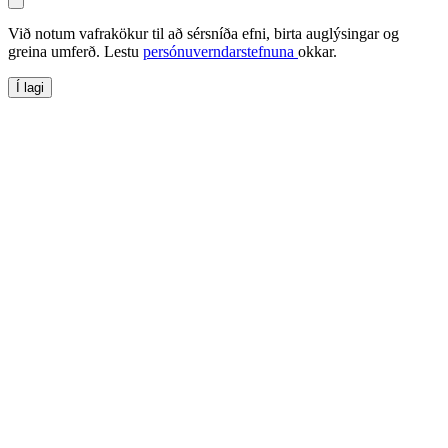
Við notum vafrakökur til að sérsníða efni, birta auglýsingar og
greina umferð. Lestu
persónuverndarstefnuna
okkar.
Í lagi