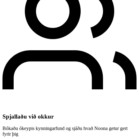
Spjallaðu við okkur
Bókaðu ókeypis kynningarfund og sjáðu hvað Noona getur gert
fyrir þig