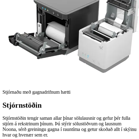
Stjórnaðu með gagnadrifnum hætti
Stjórnstöðin
Stjórnstöðin tengir saman allar þínar sölulausnir og gefur þér fulla
stjórn á rekstrinum þínum. Þú stýrir sölustöðvum og lausnum
Noona, sérð greiningu gagna í rauntíma og getur skoðað allt í skýinu
hvar og hvenær sem er.