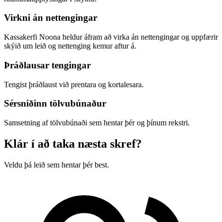
Virkni án nettengingar
Kassakerfi Noona heldur áfram að virka án nettengingar og uppfærir
skýið um leið og nettenging kemur aftur á.
Þráðlausar tengingar
Tengist þráðlaust við prentara og kortalesara.
Sérsniðinn tölvubúnaður
Samsetning af tölvubúnaði sem hentar þér og þínum rekstri.
Klár í að taka næsta skref?
Veldu þá leið sem hentar þér best.