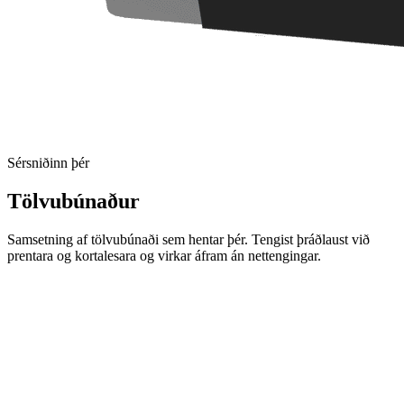
Sérsniðinn þér
Tölvubúnaður
Samsetning af tölvubúnaði sem hentar þér. Tengist þráðlaust við
prentara og kortalesara og virkar áfram án nettengingar.