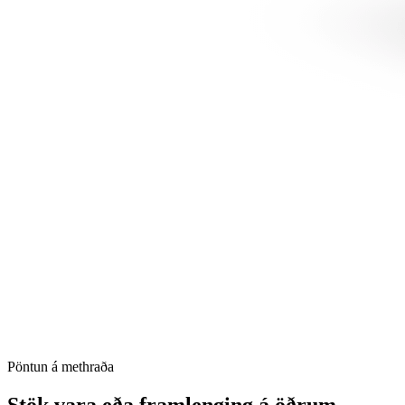
Pöntun á methraða
Stök vara eða framlenging á öðrum