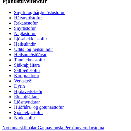
Þjónustuveitendur
Snyrti- og hárgreiðslustofur
Hársnyrtistofur
Rakarastofur
Snyrtistofur
Naglastofur
Ljósabekkjastofur
Heilsulindir
Útlits- og heilsulindir
Heilsumiðstöðvar
Tannlæknastofur
Sjúkraþjálfara
Sálfræðistofur
Kírópraktorar
Verkstæði
Dýrin
Hjólaverkstæði
Einkaþjálfara
Ljósmyndarar
Húðflúra- og götunarstofur
Sjóntækjastofur
Nuddstofur
Notkunarskilmálar
Gagnavinnsla
Persónuverndarstefna