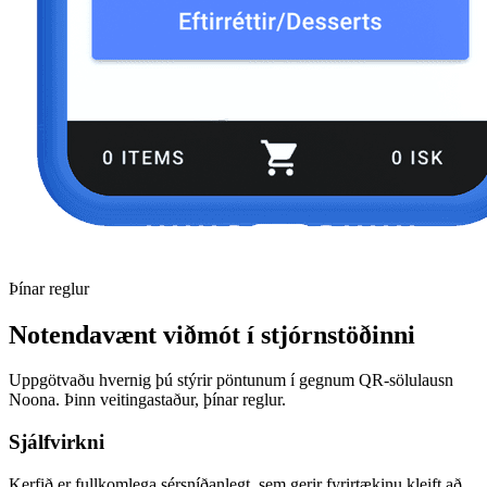
Þínar reglur
Notendavænt viðmót í stjórnstöðinni
Uppgötvaðu hvernig þú stýrir pöntunum í gegnum QR-sölulausn
Noona. Þinn veitingastaður, þínar reglur.
Sjálfvirkni
Kerfið er fullkomlega sérsníðanlegt, sem gerir fyrirtækinu kleift að