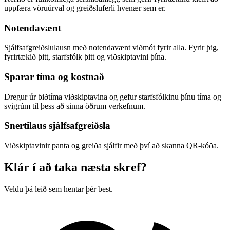
uppfæra vöruúrval og greiðsluferli hvenær sem er.
Notendavænt
Sjálfsafgreiðslulausn með notendavænt viðmót fyrir alla. Fyrir þig,
fyrirtækið þitt, starfsfólk þitt og viðskiptavini þína.
Sparar tíma og kostnað
Dregur úr biðtíma viðskiptavina og gefur starfsfólkinu þínu tíma og
svigrúm til þess að sinna öðrum verkefnum.
Snertilaus sjálfsafgreiðsla
Viðskiptavinir panta og greiða sjálfir með því að skanna QR-kóða.
Klár í að taka næsta skref?
Veldu þá leið sem hentar þér best.