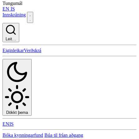
Tungumál
EN
IS
Innskráning
Leit…
Eiginleikar
Verðskrá
Dökkt þema
EN
IS
Bóka kynningarfund
Búa til frían aðgang