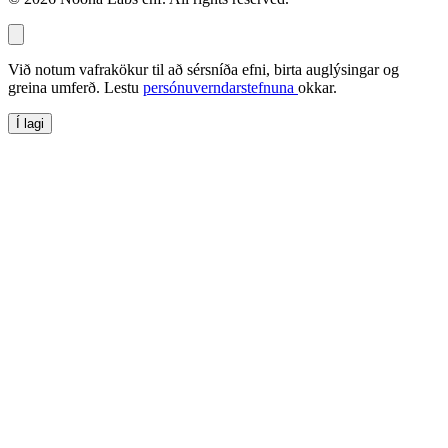
Við notum vafrakökur til að sérsníða efni, birta auglýsingar og
greina umferð. Lestu
persónuverndarstefnuna
okkar.
Í lagi