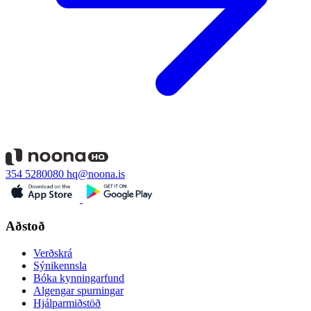
354 5280080
hq@noona.is
Aðstoð
Verðskrá
Sýnikennsla
Bóka kynningarfund
Algengar spurningar
Hjálparmiðstöð