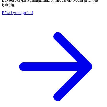
Bókaðu ókeypis kynningarfund og sjáðu hvað Noona getur gert
fyrir þig
Bóka kynningarfund