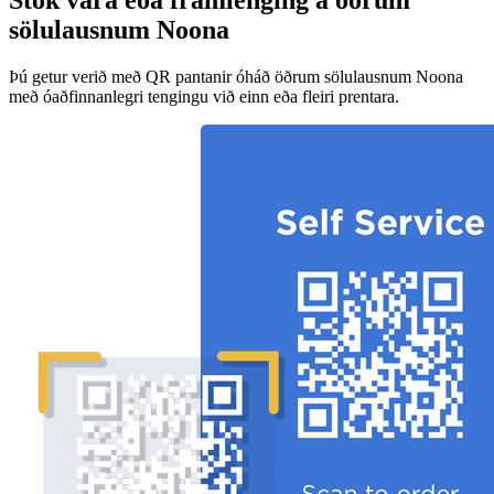
sölulausnum Noona
Þú getur verið með QR pantanir óháð öðrum sölulausnum Noona
með óaðfinnanlegri tengingu við einn eða fleiri prentara.