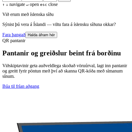
navigate
open
close
↑
↓
↵
esc
Við erum með íslenska síðu
Sýnist þú vera á Íslandi — viltu fara á íslensku síðuna okkar?
Fara þangað
Halda áfram hér
QR pantanir
Pantanir og greiðslur beint frá borðinu
Viðskiptavinir geta auðveldlega skoðað vöruúrval, lagt inn pantanir
og greitt fyrir pöntun með því að skanna QR-kóða með símanum
sínum.
Búa til frían aðgang