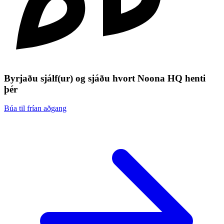
Byrjaðu sjálf(ur) og sjáðu hvort Noona HQ henti
þér
Búa til frían aðgang