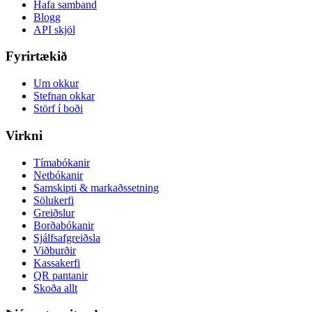
Hafa samband
Blogg
API skjöl
Fyrirtækið
Um okkur
Stefnan okkar
Störf í boði
Virkni
Tímabókanir
Netbókanir
Samskipti & markaðssetning
Sölukerfi
Greiðslur
Borðabókanir
Sjálfsafgreiðsla
Viðburðir
Kassakerfi
QR pantanir
Skoða allt