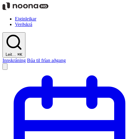
Eiginleikar
Verðskrá
Leit…
⌘K
Innskráning
Búa til frían aðgang